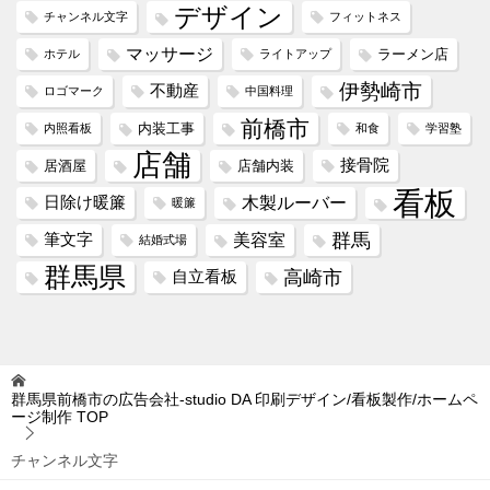
デザイン
チャンネル文字
フィットネス
マッサージ
ラーメン店
ホテル
ライトアップ
伊勢崎市
不動産
ロゴマーク
中国料理
前橋市
内装工事
内照看板
和食
学習塾
店舗
接骨院
居酒屋
店舗内装
看板
木製ルーバー
日除け暖簾
暖簾
群馬
美容室
筆文字
結婚式場
群馬県
高崎市
自立看板
群馬県前橋市の広告会社-studio DA 印刷デザイン/看板製作/ホームペ
ージ制作
TOP
チャンネル文字