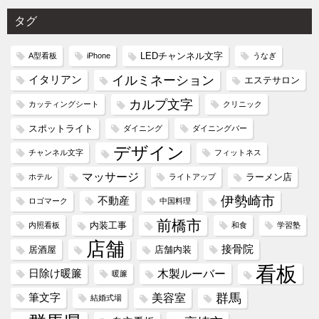
タグ
LEDチャンネル文字
A型看板
iPhone
うなぎ
イルミネーション
イタリアン
エステサロン
カルプ文字
カッティングシート
クリニック
スポットライト
ダイニング
ダイニングバー
デザイン
チャンネル文字
フィットネス
マッサージ
ラーメン店
ホテル
ライトアップ
伊勢崎市
不動産
ロゴマーク
中国料理
前橋市
内装工事
内照看板
和食
学習塾
店舗
接骨院
居酒屋
店舗内装
看板
木製ルーバー
日除け暖簾
暖簾
群馬
美容室
筆文字
結婚式場