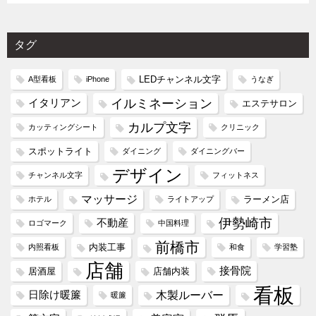
タグ
LEDチャンネル文字
A型看板
iPhone
うなぎ
イルミネーション
イタリアン
エステサロン
カルプ文字
カッティングシート
クリニック
スポットライト
ダイニング
ダイニングバー
デザイン
チャンネル文字
フィットネス
マッサージ
ラーメン店
ホテル
ライトアップ
伊勢崎市
不動産
ロゴマーク
中国料理
前橋市
内装工事
内照看板
和食
学習塾
店舗
接骨院
居酒屋
店舗内装
看板
木製ルーバー
日除け暖簾
暖簾