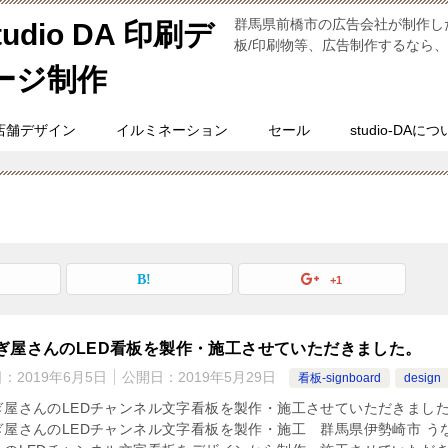
群馬県前橋市の広告会社が制作し
dio DA 印刷デ
板/印刷物等、広告制作するなら、
ージ制作
店舗デザイン
イルミネーション
セール
studio-DAに
+1
ぎ屋さんのLED看板を製作・施工させていただきました。
日：
2019年6月5日
公開日：
2019年5月29日
看板-signboard
design
ぎ屋さんのLEDチャンネル文字看板を製作・施工させていただきまし
ぎ屋さんのLEDチャンネル文字看板を製作・施工 群馬県伊勢崎市 う