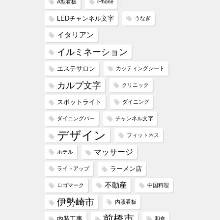
A型看板
iPhone
LEDチャンネル文字
うなぎ
イタリアン
イルミネーション
エステサロン
カッティングシート
カルプ文字
クリニック
スポットライト
ダイニング
ダイニングバー
チャンネル文字
デザイン
フィットネス
マッサージ
ホテル
ラーメン店
ライトアップ
不動産
ロゴマーク
中国料理
伊勢崎市
内照看板
前橋市
内装工事
和食